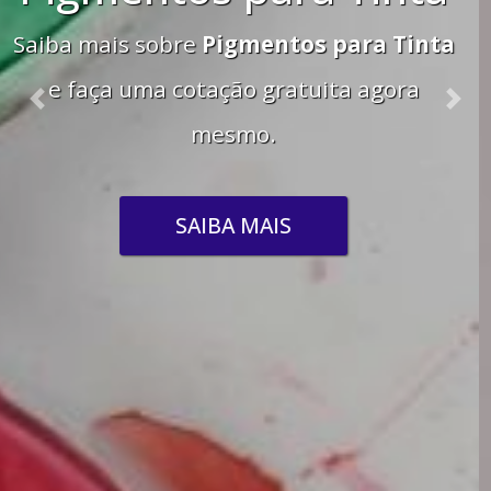
Saiba mais sobre
Pigmento Maquiagem
e faça uma cotação gratuita agora
Previous
Nex
mesmo.
SAIBA MAIS