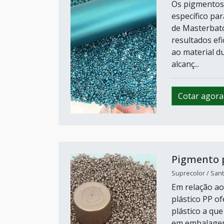
Os pigmentos
específico pa
de Masterbatc
resultados ef
ao material d
alcanç...
Cotar agora
Pigmento p
Suprecolor / Sant
Em relação ao
plástico PP o
plástico a qu
em embalagens