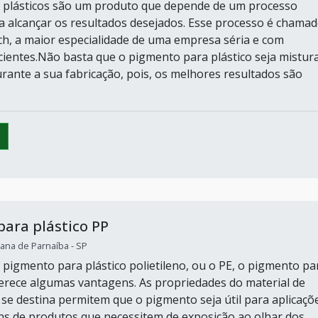
 plásticos são um produto que depende de um processo
ra alcançar os resultados desejados. Esse processo é chama
h, a maior especialidade de uma empresa séria e com
icientes.Não basta que o pigmento para plástico seja mistur
urante a sua fabricação, pois, os melhores resultados são
ara plástico PP
ana de Parnaíba - SP
 pigmento para plástico polietileno, ou o PE, o pigmento pa
ferece algumas vantagens. As propriedades do material de
e se destina permitem que o pigmento seja útil para aplicaçõ
 de produtos que necessitem de exposição ao olhar dos