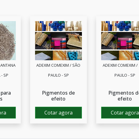
SANTANA
ADEXIM COMEXIM / SÃO
ADEXIM COMEXIM /
 - SP
PAULO - SP
PAULO - SP
 para
Pigmentos de
Pigmentos d
os
efeito
efeito
ora
Cotar agora
Cotar agora