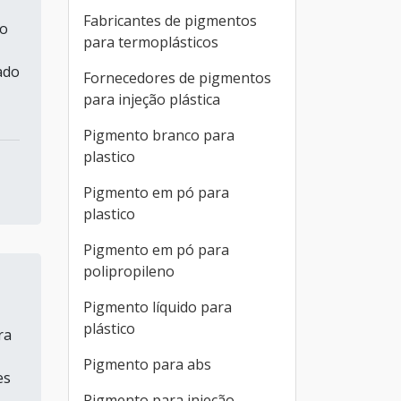
Fabricantes de pigmentos
do
para termoplásticos
ado
Fornecedores de pigmentos
para injeção plástica
Pigmento branco para
plastico
Pigmento em pó para
plastico
Pigmento em pó para
polipropileno
Pigmento líquido para
plástico
ra
Pigmento para abs
es
Pigmento para injeção