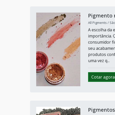
Pigmento
All Pigments / Sã
A escolha da 
importância. 
consumidor fi
seu acabament
produtos conf
uma vez q...
Cotar agora
Pigmentos