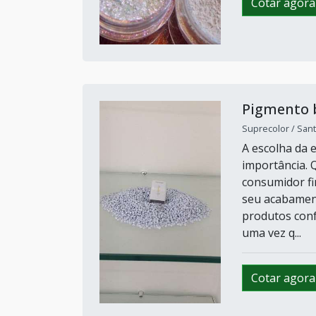
Cotar agora
Pigmento b
Suprecolor / Sant
A escolha da 
importância. 
consumidor fi
seu acabament
produtos conf
uma vez q...
Cotar agora