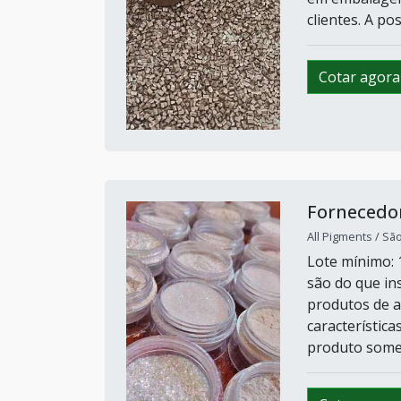
clientes. A pos
Cotar agora
Fornecedor
All Pigments / Sã
Lote mínimo: 
são do que in
produtos de a
característica
produto somen