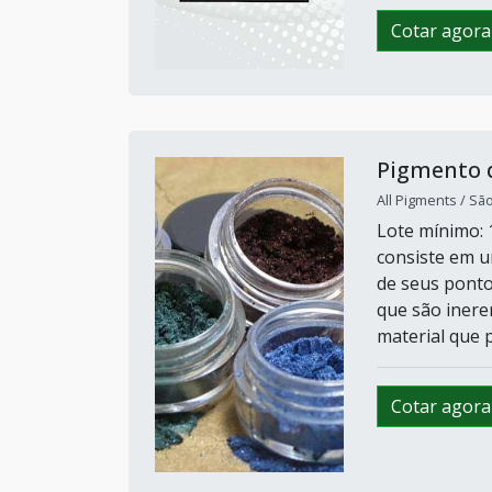
Cotar agora
Pigmento 
All Pigments / Sã
Lote mínimo:
consiste em u
de seus ponto
que são inere
material que p
Cotar agora