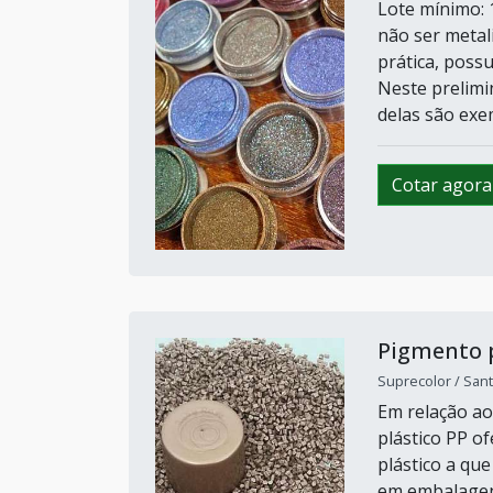
Lote mínimo: 
não ser metal
prática, poss
Neste prelimi
delas são exem
Cotar agora
Pigmento p
Suprecolor / Sant
Em relação ao
plástico PP o
plástico a qu
em embalagens