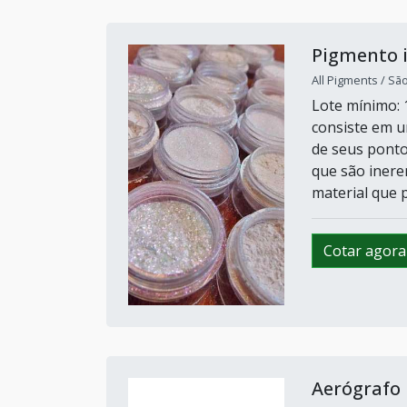
Pigmento i
All Pigments / Sã
Lote mínimo:
consiste em u
de seus ponto
que são inere
material que p
Cotar agora
Aerógrafo