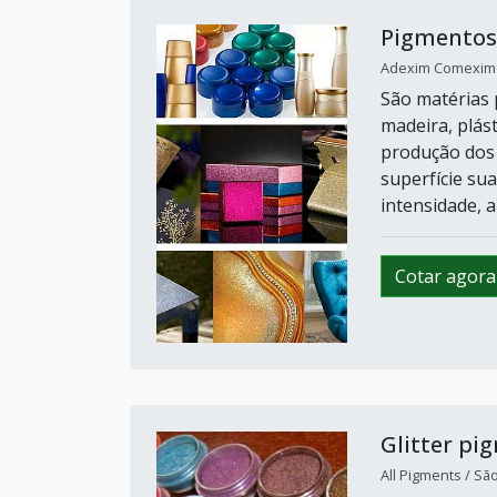
Pigmentos 
Adexim Comexim /
São matérias 
madeira, plást
produção dos 
superfície su
intensidade, a
Cotar agora
Glitter pi
All Pigments / Sã