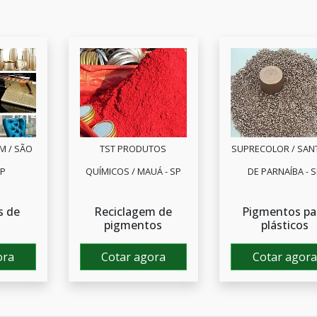
M / SÃO
TST PRODUTOS
SUPRECOLOR / SAN
SP
QUÍMICOS / MAUÁ - SP
DE PARNAÍBA - 
s de
Reciclagem de
Pigmentos pa
pigmentos
plásticos
ora
Cotar agora
Cotar agora