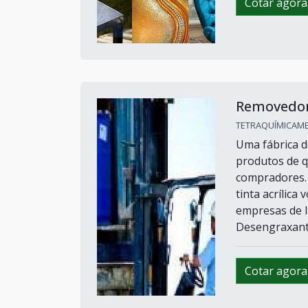
Cotar agora
Removedor 
TETRAQUÍMICAMETA
Uma fábrica d
produtos de q
compradores. 
tinta acrílica
empresas de l
Desengraxante
Cotar agora