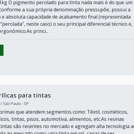
1kg O pigmento perolado para tinta nada mais é do que um
conforme a sua própria denominação pressupõe, possui a
e absoluta capacidade de acabamento final (representada
“perolada”, neste caso) o seu principal diferencial técnico e,
rgonômico.As princi...
ílicas para tintas
 São Paulo - SP
primas que atendem segmentos como: Têxtil, cosméticos,
icos, tintas, pisos, automotiva, alimentos, etc.As resinas
a tintas são recentes no mercado e agregam alta tecnologia 
da ao mercado como uma tinta em pó, capaz de ser