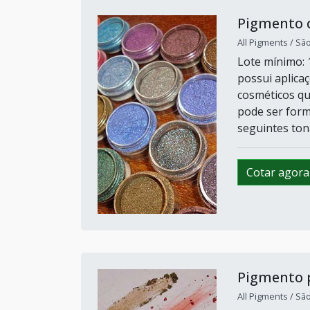
Pigmento d
All Pigments / Sã
Lote mínimo: 
possui aplica
cosméticos qu
pode ser form
seguintes ton
Cotar agora
Pigmento p
All Pigments / Sã