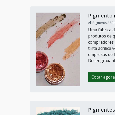
Pigmento
All Pigments / Sã
Uma fábrica d
produtos de q
compradores. 
tinta acrílica
empresas de l
Desengraxante
Cotar agora
Pigmentos 