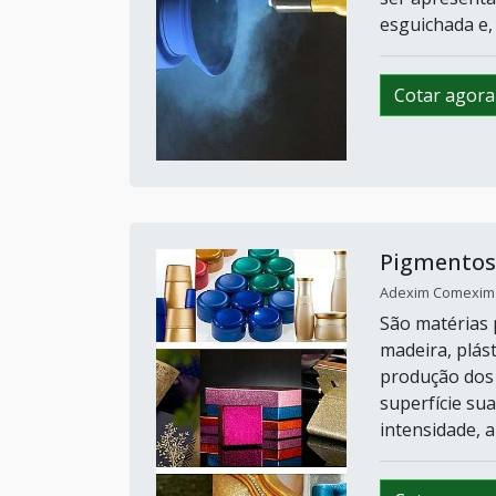
esguichada e, 
Cotar agora
Pigmentos 
Adexim Comexim /
São matérias 
madeira, plást
produção dos 
superfície su
intensidade, a