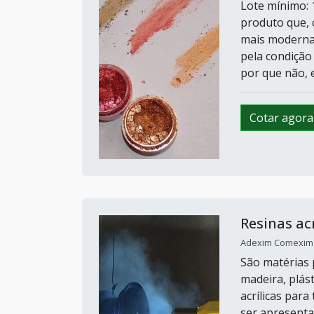
Lote mínimo: 
produto que, 
mais moderna 
pela condição 
por que não, e
Cotar agora
Resinas acr
Adexim Comexim /
São matérias 
madeira, plást
acrílicas par
ser apresenta