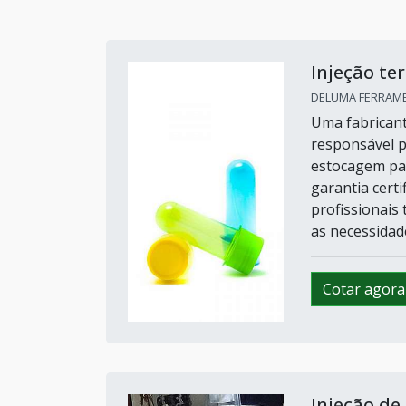
Injeção te
DELUMA FERRAMEN
Uma fabricant
responsável p
estocagem par
garantia cert
profissionais 
as necessidade
Cotar agora
Injeção de