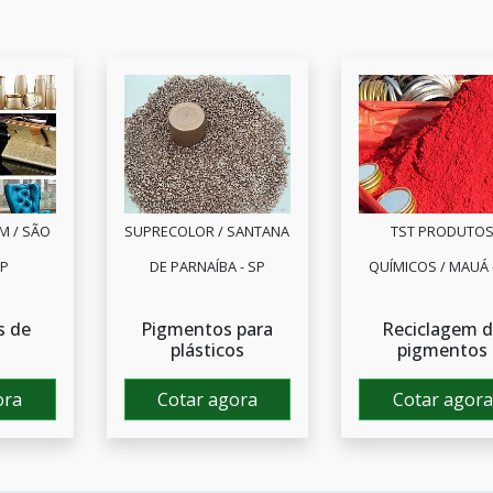
M / SÃO
SUPRECOLOR / SANTANA
TST PRODUTO
SP
DE PARNAÍBA - SP
QUÍMICOS / MAUÁ 
s de
Pigmentos para
Reciclagem 
plásticos
pigmentos
ora
Cotar agora
Cotar agora