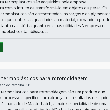
ara termoplásticos são adquiridos pela empresa
a com o intuito de transformá-lo em objetos ou peças. Os
 termoplásticos são acrescentados, as cargas e os pigmento
, o que confere as qualidades ao material, tornando o prod
 tanto na estética quanto em suas utilidades.A empresa de
moplásticos tamb&eacut...
 termoplásticos para rotomoldagem
ana de Parnaíba - SP
 termoplásticos para rotomoldagem são um produto que
 processo específico para alcançar os resultados desejados
 é chamado de Masterbatch, a maior especialidade de uma
 e com resultados eficientes.Não basta que o pigmento par