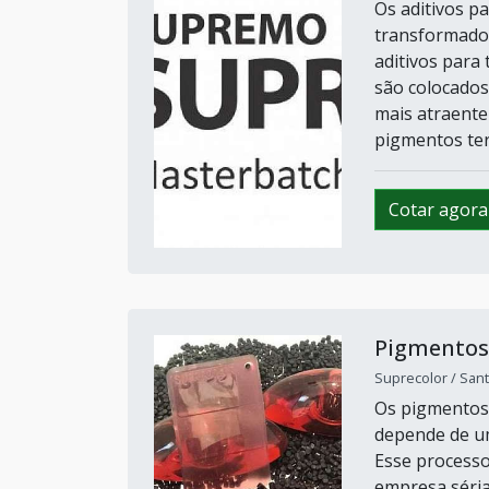
Os aditivos p
transformador
aditivos para
são colocados
mais atraente
pigmentos ter
Cotar agora
Pigmentos
Suprecolor / Sant
Os pigmentos
depende de um
Esse processo
empresa séria