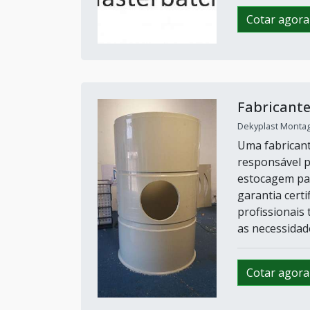
Cotar agora
Fabricante
Dekyplast Montage
Uma fabricant
responsável p
estocagem par
garantia cert
profissionais 
as necessidade
Cotar agora