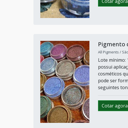
Cotar agora
Pigmento d
All Pigments / Sã
Lote mínimo: 
possui aplica
cosméticos qu
pode ser form
seguintes ton
Cotar agora