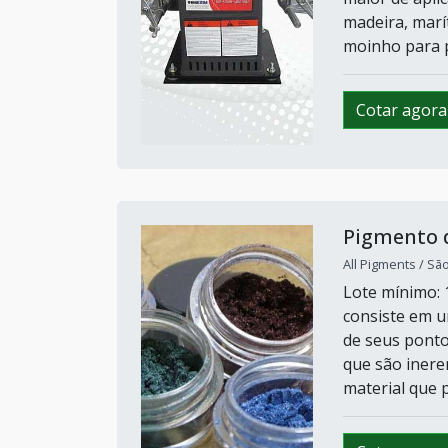
madeira, marí
moinho para p.
Cotar agora
Pigmento 
All Pigments / Sã
Lote mínimo:
consiste em u
de seus ponto
que são inere
material que p