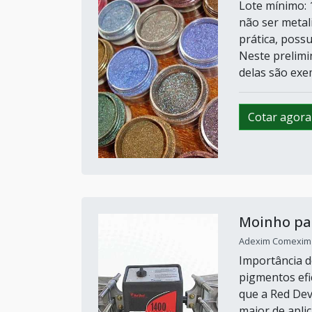
Lote mínimo: 
não ser metal
prática, poss
Neste prelimi
delas são exem
Cotar agora
Moinho pa
Adexim Comexim /
Importância 
pigmentos efic
que a Red Dev
maior de apli