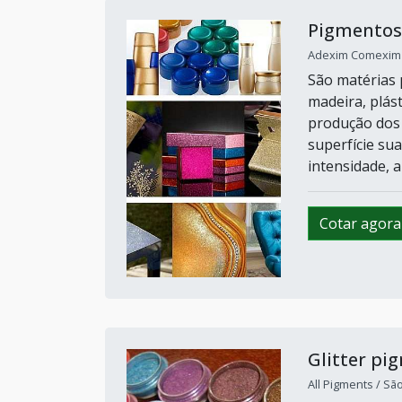
Pigmentos 
Adexim Comexim /
São matérias 
madeira, plást
produção dos 
superfície su
intensidade, a
Cotar agora
Glitter pi
All Pigments / Sã