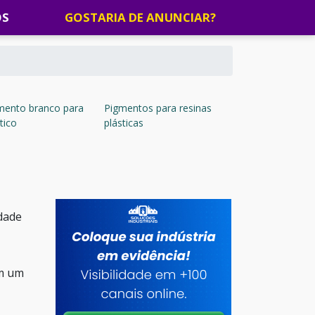
OS
GOSTARIA DE ANUNCIAR?
mento branco para
Pigmentos para resinas
tico
plásticas
dade
em um